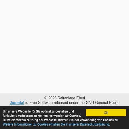
© 2026 Reitanlage Eberl
Joomla!
is Free Software released under the GNU General Public
License.
Um unsere Webseite für Sie optimal zu gestalten und
OK
fortlaufend verbessern zu können, verwenden wir Cookies.
Mobile version by
Mobile Joomla!
Durch die weitere Nutzung der Webseite stimmen Sie der Verwendung von Cookies zu.
Weitere Informationen zu Cookies erhalten Sie in unserer Datenschutzerklärung.
Desktop Version